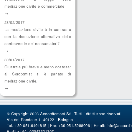
mediazione civile e commerciale
→
23/02/2017
La mediazione civile è in contrasto
con la risoluzione alternativa delle
controversie dei consumatori?
→
30/01/2017
Giustizia più breve e meno costosa:
al Soroptmist si è parlato di
mediazione civile.
→
© Copyright 2023 Accordiamoci Srl. Tutti i diritti sono riservati.
Via del Rondone 1, 40122 - Bologna
Tel. +39 051.6491815 | Fax +39 051.5288006 | Email:
info@accordi
Partita IVA: 03047321207